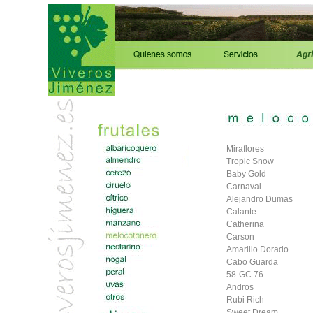
Miraflores
Tropic Snow
Baby Gold
Carnaval
Alejandro Dumas
Calante
Catherina
Carson
Amarillo Dorado
Cabo Guarda
58-GC 76
Andros
Rubi Rich
Sweet Dream