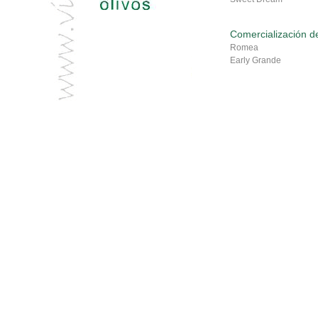
Comercialización d
Romea
Early Grande
Summer Rich
Royal Glory
U.F.Gold
Rich Lady
etc...
Patrones o portainj
Franco
GF677
GF305
GXN
San Julián
etc...